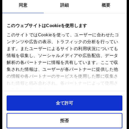
同意
詳細
概要
このウェブサイトはCookieを使用します
このサイトではCookieを使って、ユーザーに合わせたコ
ンテンツや広告の表示、トラフィックの分析を行ってい
ます。またユーザーによるサイトの利用状況についても
情報を収集し、ソーシャルメディアや広告配信、データ
秋田県内にお住まいの方限定で販売される「秋
解析の各パートナーに情報を共有しています。ここで収
田県プレミアムチケット」が、当施設でもご利
集された情報は、ユーザーが各パートナーに提供した他
用いただけます。
の情報や各パートナーのサービスを使用した際に収集さ
れた情報と組み合わされ、各パートナーによって使用さ
・ご利用対象：秋田県内在住の方
れることがあります。
・ご利用期間
電子チケット：2026年3月2日（月）～ 10月
全て許可
30日（金）
紙チケット ：2026年4月1日（水）～ 10月
30日（金）
拒否